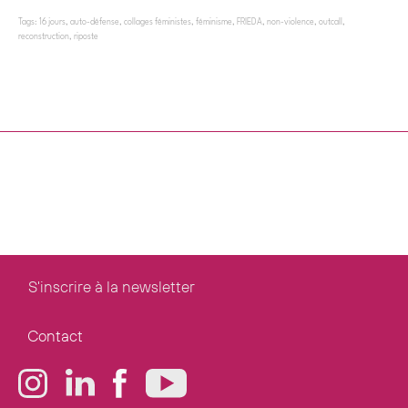
Tags:
16 jours
,
auto-défense
,
collages féministes
,
féminisme
,
FRIEDA
,
non-violence
,
outcall
,
reconstruction
,
riposte
S'inscrire à la newsletter
Contact