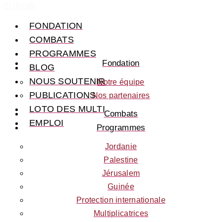
SURGIR
FONDATION
COMBATS
PROGRAMMES
Fondation
BLOG
NOTRE ÉQUIPE
NOUS SOUTENIR
Notre équipe
PUBLICATIONS
Nos partenaires
JORDANIE
LOTO DES MULTI
NOS PARTENAIRES
Combats
EMPLOI
FAIRE UN DON
Programmes
PALESTINE
Jordanie
Palestine
FAIRE UN LEGS
Jérusalem
JÉRUSALEM
Guinée
Protection internationale
DEVENIR BÉNÉVOLE
Multiplicatrices