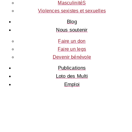
MasculinitéS
GUINÉE
Violences sexistes et sexuelles
Blog
Nous soutenir
PROTECTION
INTERNATIONALE
Faire un don
Faire un legs
Devenir bénévole
MULTIPLICATRICES
Publications
Loto des Multi
Emploi
MASCULINITÉS
VIOLENCES
SEXISTES ET
SEXUELLES