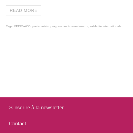
READ MORE
Tags:
FEDEVACO
,
partenariats
,
programmes internationaux
,
solidarité internationale
S'inscrire à la newsletter
Contact